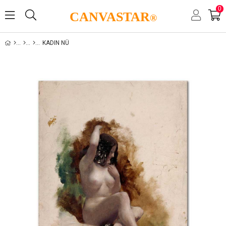
0
CANVASTAR
®
KADIN NÜ