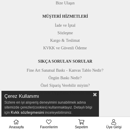
Bize Ulaşın
MÜŞTERİ HİZMETLERİ
İade ve İptal
Sözleşme
Kargo & Teslimat
KVKK ve Güvenli Ödeme
SIKÇA SORULAN SORULAR
Fine Art Sanatsal Baskı - Kanvas Tablo Nedir?
Özgün Baskı Nedir?
Özel Sipariş Verebilir miyim?
Yerinde Uygulama Mümkün mü?
Çerez Kullanımı
Sizlere en iyi alışveriş deneyimini sunabilmek adına
STÜDYOMUZDAN
sitemizde çerezler(cookies) kullanmaktayız. Detaylı bilgi
Kvkk sözleşmesini
için
inceleyebilirsiniz.
Fotoğraf Kareleri
Basında Canvastar
Anasayfa
Favorilerim
Sepetim
Üye Girişi