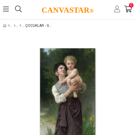
0
CANVASTAR
®
ÇOCUKLAR - GENÇLIK