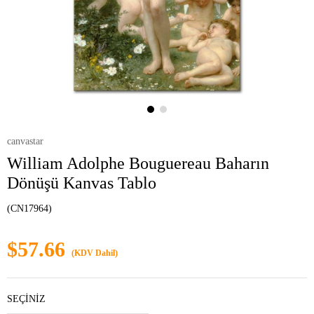
canvastar
William Adolphe Bouguereau Baharın
Dönüşü Kanvas Tablo
(CN17964)
$57.66
(KDV Dahil)
SEÇİNİZ