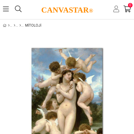
0
CANVASTAR
®
MITOLOJI