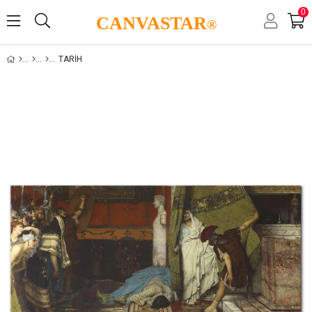
0
CANVASTAR
®
TARIH