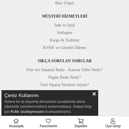
Bize Ulaşın
MÜŞTERİ HİZMETLERİ
İade ve İptal
Sözleşme
Kargo & Teslimat
KVKK ve Güvenli Ödeme
SIKÇA SORULAN SORULAR
Fine Art Sanatsal Baskı - Kanvas Tablo Nedir?
Özgün Baskı Nedir?
Özel Sipariş Verebilir miyim?
Yerinde Uygulama Mümkün mü?
Çerez Kullanımı
Sizlere en iyi alışveriş deneyimini sunabilmek adına
STÜDYOMUZDAN
sitemizde çerezler(cookies) kullanmaktayız. Detaylı bilgi
Kvkk sözleşmesini
için
inceleyebilirsiniz.
Fotoğraf Kareleri
Basında Canvastar
Anasayfa
Favorilerim
Sepetim
Üye Girişi