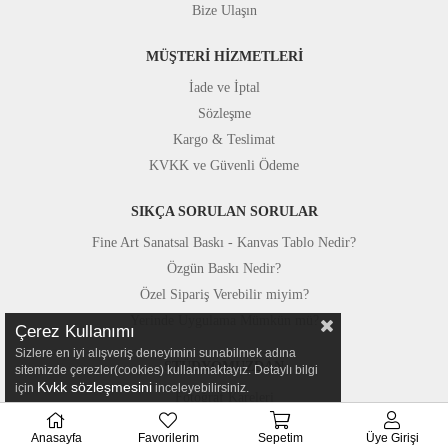
Bize Ulaşın
MÜŞTERİ HİZMETLERİ
İade ve İptal
Sözleşme
Kargo & Teslimat
KVKK ve Güvenli Ödeme
SIKÇA SORULAN SORULAR
Fine Art Sanatsal Baskı - Kanvas Tablo Nedir?
Özgün Baskı Nedir?
Özel Sipariş Verebilir miyim?
Yerinde Uygulama Mümkün mü?
Çerez Kullanımı
Sizlere en iyi alışveriş deneyimini sunabilmek adına
STÜDYOMUZDAN
sitemizde çerezler(cookies) kullanmaktayız. Detaylı bilgi
Kvkk sözleşmesini
için
inceleyebilirsiniz.
Fotoğraf Kareleri
Basında Canvastar
Anasayfa
Favorilerim
Sepetim
Üye Girişi