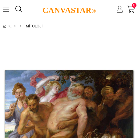
0
CANVASTAR
®
MITOLOJI