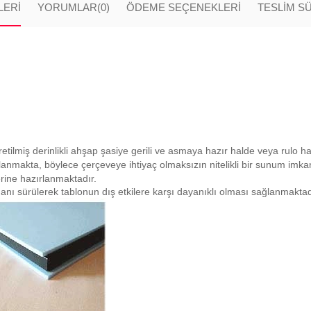
LERI
YORUMLAR
(0)
ÖDEME SEÇENEKLERI
TESLİM S
retilmiş derinlikli ahşap şasiye gerili ve asmaya hazır halde veya rulo h
planmakta, böylece çerçeveye ihtiyaç olmaksızın nitelikli bir sunum imk
rine hazırlanmaktadır.
anı sürülerek tablonun dış etkilere karşı dayanıklı olması sağlanmaktad