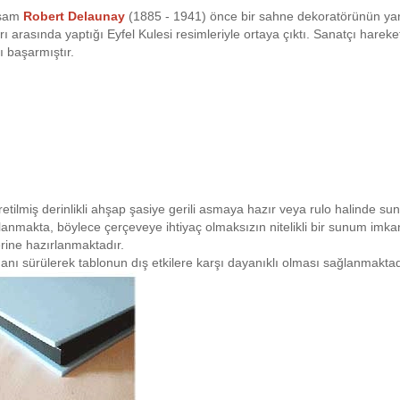
ssam
Robert Delaunay
(1885 - 1941) önce bir sahne dekoratörünün ya
ı arasında yaptığı Eyfel Kulesi resimleriyle ortaya çıktı. Sanatçı hareket
ı başarmıştır.
retilmiş derinlikli ahşap şasiye gerili asmaya hazır veya rulo halinde su
planmakta, böylece çerçeveye ihtiyaç olmaksızın nitelikli bir sunum imk
rine hazırlanmaktadır.
anı sürülerek tablonun dış etkilere karşı dayanıklı olması sağlanmaktad