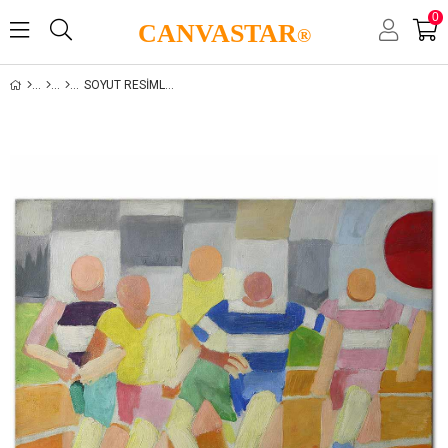
0
CANVASTAR
®
SOYUT RESIMLER