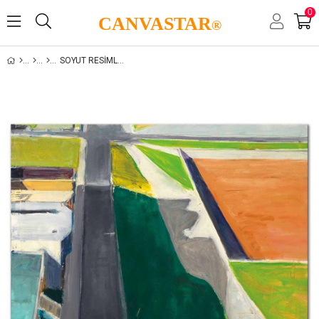
0
CANVASTAR
®
SOYUT RESIMLER