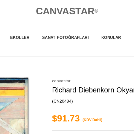
CANVASTAR
®
EKOLLER
SANAT FOTOĞRAFLARI
KONULAR
canvastar
Richard Diebenkorn Okya
(CN20494)
$91.73
(KDV Dahil)