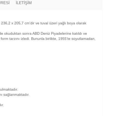
ÜRESİ
İLETİŞİM
 236,2 x 205,7 cm'dir ve tuval üzeri yağlı boya olarak
de okuduktan sonra ABD Deniz Piyadelerine katıldı ve
form tarzını izledi. Bununla birlikte, 1955’te soyutlamadan,
nulmaktadır.
anı sağlanmaktadır.
ır.