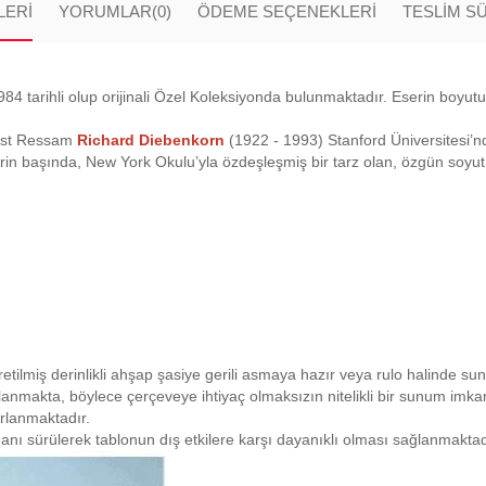
LERI
YORUMLAR
(0)
ÖDEME SEÇENEKLERI
TESLİM S
4 tarihli olup orijinali Özel Koleksiyonda bulunmaktadır. Eserin boyutu
nist Ressam
Richard Diebenkorn
(1922 - 1993) Stanford Üniversitesi’n
rin başında, New York Okulu’yla özdeşleşmiş bir tarz olan, özgün soyut 
retilmiş derinlikli ahşap şasiye gerili asmaya hazır veya rulo halinde su
planmakta, böylece çerçeveye ihtiyaç olmaksızın nitelikli bir sunum imk
ırlanmaktadır.
anı sürülerek tablonun dış etkilere karşı dayanıklı olması sağlanmaktad