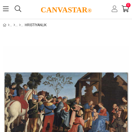
0
CANVASTAR
®
HRISTIYANLIK