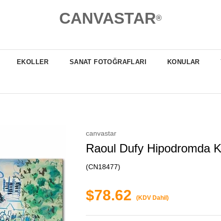
CANVASTAR
®
EKOLLER
SANAT FOTOĞRAFLARI
KONULAR
canvastar
Raoul Dufy Hipodromda K
(CN18477)
$78.62
(KDV Dahil)