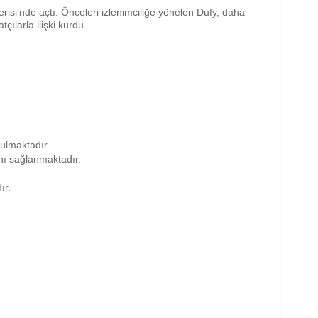
erisi’nde açtı. Önceleri izlenimciliğe yönelen Dufy, daha
ılarla ilişki kurdu.
nulmaktadır.
anı sağlanmaktadır.
ır.