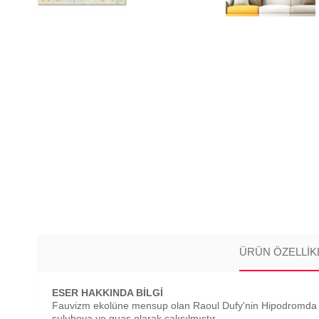
ÜRÜN ÖZELLIK
ESER HAKKINDA BİLGİ
Fauvizm ekolüne mensup olan Raoul Dufy'nin Hipodromda isiml
suluboya ve guaş olarak çalışılmıştır.