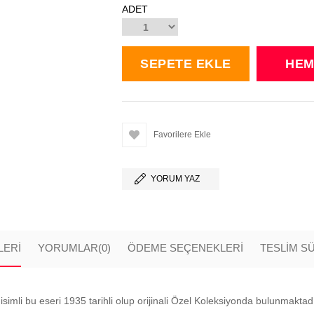
ADET
Favorilere Ekle
YORUM YAZ
LERI
YORUMLAR
(0)
ÖDEME SEÇENEKLERI
TESLİM S
i bu eseri 1935 tarihli olup orijinali Özel Koleksiyonda bulunmaktadır.