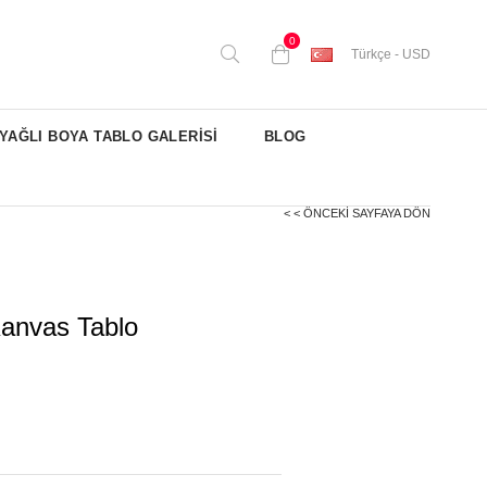
0
Türkçe - USD
YAĞLI BOYA TABLO GALERİSİ
BLOG
< < ÖNCEKI SAYFAYA DÖN
anvas Tablo