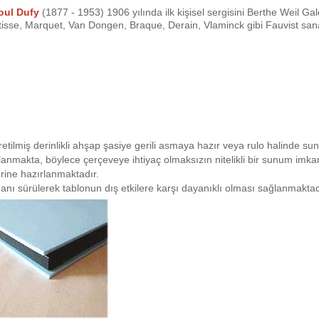
oul Dufy
(1877 - 1953) 1906 yılında ilk kişisel sergisini Berthe Weil Gal
sse, Marquet, Van Dongen, Braque, Derain, Vlaminck gibi Fauvist sanatç
retilmiş derinlikli ahşap şasiye gerili asmaya hazır veya rulo halinde su
planmakta, böylece çerçeveye ihtiyaç olmaksızın nitelikli bir sunum imk
rine hazırlanmaktadır.
anı sürülerek tablonun dış etkilere karşı dayanıklı olması sağlanmaktad