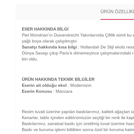
ÜRÜN ÖZELLIK
ESER HAKKINDA BİLGİ
Piet Mondrian'ın Duivendrecht Yakınlarında Çiftlik isimli bu e
yağlı boya olarak çalışılmıştır.
Sanatçı hakkında kısa bilgi
: Hollandalı De Stijl ekolü re
Dünya Savaşı çıkıp Paris’e dönemeyince çalışmalarındaki renk
biri oldu.
ÜRÜN HAKKINDA TEKNİK BİLGİLER
Eserin ait olduğu ekol
: Modernizm
Eserin Konusu
: Manzara
Resim tuvali üzerine yapılan baskılarımız, kaliteli ağaçtan ü
Kenarlar, tablo içinden editörümüzün seçtiği bir renk ile ka
Baskılarımız, sanatsal baskı için üretilmiş tuval üzerine haz
Baskı ve kuruma işlemi bittikten sonra özel bir koruma katm