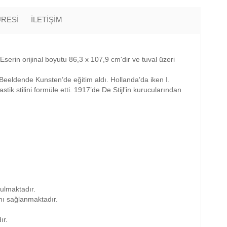
ÜRESİ
İLETİŞİM
 Eserin orijinal boyutu 86,3 x 107,9 cm'dir ve tuval üzeri
eldende Kunsten’de eğitim aldı. Hollanda’da iken I.
k stilini formüle etti. 1917’de De Stijl’in kurucularından
nulmaktadır.
anı sağlanmaktadır.
ır.