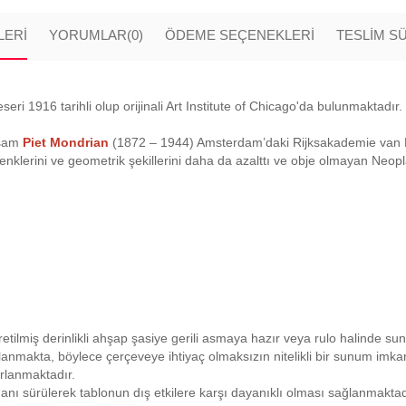
LERI
YORUMLAR
(0)
ÖDEME SEÇENEKLERI
TESLİM S
seri 1916 tarihli olup orijinali Art Institute of Chicago'da bulunmaktadır.
ssam
Piet Mondrian
(1872 – 1944) Amsterdam’daki Rijksakademie van Be
lerini ve geometrik şekillerini daha da azalttı ve obje olmayan Neoplasti
retilmiş derinlikli ahşap şasiye gerili asmaya hazır veya rulo halinde su
planmakta, böylece çerçeveye ihtiyaç olmaksızın nitelikli bir sunum imk
ırlanmaktadır.
anı sürülerek tablonun dış etkilere karşı dayanıklı olması sağlanmaktad