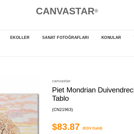
CANVASTAR
®
EKOLLER
SANAT FOTOĞRAFLARI
KONULAR
canvastar
Piet Mondrian Duivendrech
Tablo
(CN21963)
$83.87
(KDV Dahil)