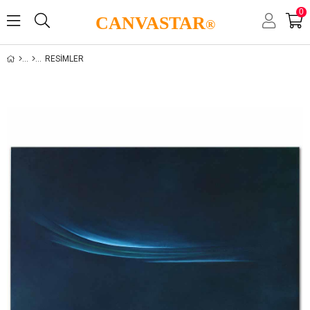
0
CANVASTAR
®
RESIMLER