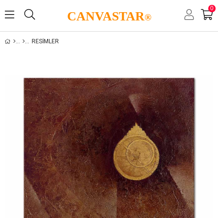
0
CANVASTAR
®
RESIMLER