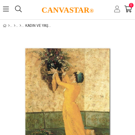
0
CANVASTAR
®
KADIN VE YAŞAM