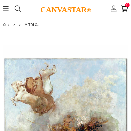
0
CANVASTAR
®
MITOLOJI