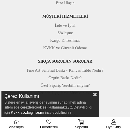
Bize Ulaşın
MÜŞTERİ HİZMETLERİ
İade ve İptal
Sözleşme
Kargo & Teslimat
KVKK ve Güvenli Ödeme
SIKÇA SORULAN SORULAR
Fine Art Sanatsal Baskı - Kanvas Tablo Nedir?
Özgün Baskı Nedir?
Özel Sipariş Verebilir miyim?
Yerinde Uygulama Mümkün mü?
Çerez Kullanımı
Sizlere en iyi alışveriş deneyimini sunabilmek adına
STÜDYOMUZDAN
sitemizde çerezler(cookies) kullanmaktayız. Detaylı bilgi
Kvkk sözleşmesini
için
inceleyebilirsiniz.
Fotoğraf Kareleri
Basında Canvastar
Anasayfa
Favorilerim
Sepetim
Üye Girişi