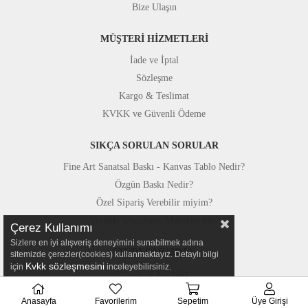
Bize Ulaşın
MÜŞTERİ HİZMETLERİ
İade ve İptal
Sözleşme
Kargo & Teslimat
KVKK ve Güvenli Ödeme
SIKÇA SORULAN SORULAR
Fine Art Sanatsal Baskı - Kanvas Tablo Nedir?
Özgün Baskı Nedir?
Özel Sipariş Verebilir miyim?
Yerinde Uygulama Mümkün mü?
Çerez Kullanımı
Sizlere en iyi alışveriş deneyimini sunabilmek adına
STÜDYOMUZDAN
sitemizde çerezler(cookies) kullanmaktayız. Detaylı bilgi
Kvkk sözleşmesini
için
inceleyebilirsiniz.
Fotoğraf Kareleri
Basında Canvastar
Anasayfa
Favorilerim
Sepetim
Üye Girişi