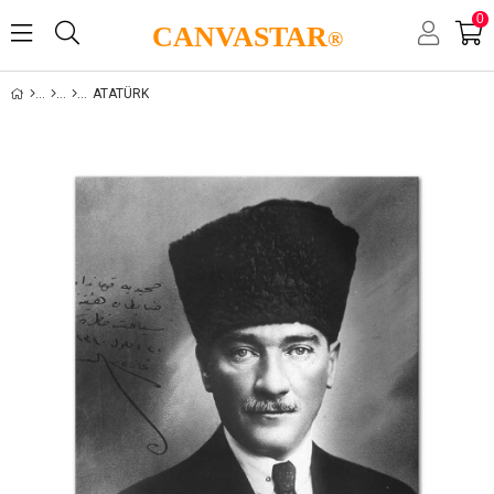
0
CANVASTAR
®
ATATÜRK