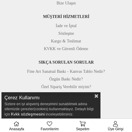
Bize Ulaşın
MÜŞTERİ HİZMETLERİ
İade ve İptal
Sözleşme
Kargo & Teslimat
KVKK ve Güvenli Ödeme
SIKÇA SORULAN SORULAR
Fine Art Sanatsal Baskı - Kanvas Tablo Nedir?
Özgün Baskı Nedir?
Özel Sipariş Verebilir miyim?
Yerinde Uygulama Mümkün mü?
Çerez Kullanımı
Sizlere en iyi alışveriş deneyimini sunabilmek adına
STÜDYOMUZDAN
sitemizde çerezler(cookies) kullanmaktayız. Detaylı bilgi
Kvkk sözleşmesini
için
inceleyebilirsiniz.
Fotoğraf Kareleri
Basında Canvastar
Anasayfa
Favorilerim
Sepetim
Üye Girişi