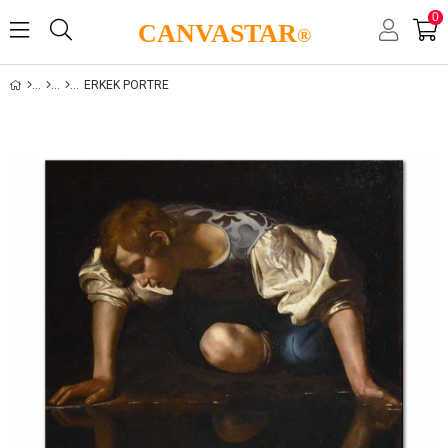
0
CANVASTAR
®
ERKEK PORTRE