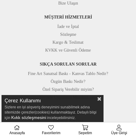
Bize Ulaşın
MÜŞTERİ HİZMETLERİ
İade ve İptal
Sözleşme
Kargo & Teslimat
KVKK ve Güvenli Ödeme
SIKÇA SORULAN SORULAR
Fine Art Sanatsal Baskı - Kanvas Tablo Nedir?
Özgün Baskı Nedir?
Özel Sipariş Verebilir miyim?
Yerinde Uygulama Mümkün mü?
Çerez Kullanımı
Sizlere en iyi alışveriş deneyimini sunabilmek adına
STÜDYOMUZDAN
sitemizde çerezler(cookies) kullanmaktayız. Detaylı bilgi
Kvkk sözleşmesini
için
inceleyebilirsiniz.
Fotoğraf Kareleri
Basında Canvastar
Anasayfa
Favorilerim
Sepetim
Üye Girişi