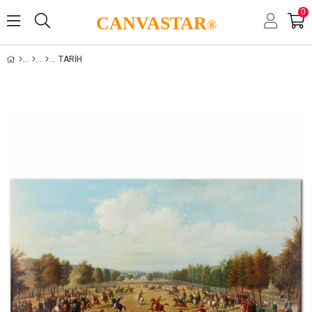
0
CANVASTAR
®
TARIH