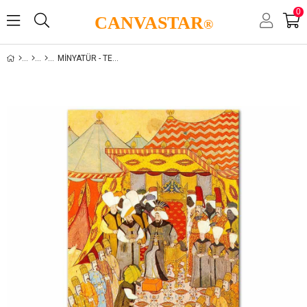
0
CANVASTAR
®
MINYATÜR - TEZHIP