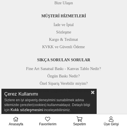
Bize Ulaşın
MÜŞTERİ HİZMETLERİ
İade ve İptal
Sözleşme
Kargo & Teslimat
KVKK ve Güvenli Ödeme
SIKÇA SORULAN SORULAR
Fine Art Sanatsal Baskı - Kanvas Tablo Nedir?
Özgün Baskı Nedir?
Özel Sipariş Verebilir miyim?
Yerinde Uygulama Mümkün mü?
Çerez Kullanımı
Sizlere en iyi alışveriş deneyimini sunabilmek adına
STÜDYOMUZDAN
sitemizde çerezler(cookies) kullanmaktayız. Detaylı bilgi
Kvkk sözleşmesini
için
inceleyebilirsiniz.
Fotoğraf Kareleri
Basında Canvastar
Anasayfa
Favorilerim
Sepetim
Üye Girişi