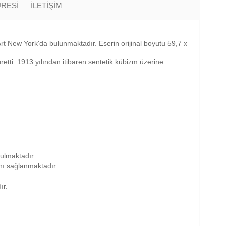
ÜRESİ
İLETİŞİM
rt New York'da bulunmaktadır. Eserin orijinal boyutu 59,7 x
üretti. 1913 yılından itibaren sentetik kübizm üzerine
nulmaktadır.
anı sağlanmaktadır.
ır.