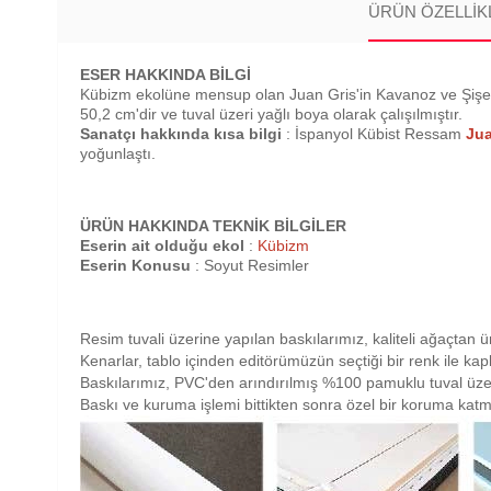
ÜRÜN ÖZELLIK
ESER HAKKINDA BİLGİ
Kübizm ekolüne mensup olan Juan Gris'in Kavanoz ve Şişe ve
50,2 cm'dir ve tuval üzeri yağlı boya olarak çalışılmıştır.
Sanatçı hakkında kısa bilgi
: İspanyol Kübist Ressam
Jua
yoğunlaştı.
ÜRÜN HAKKINDA TEKNİK BİLGİLER
Eserin ait olduğu ekol
:
Kübizm
Eserin Konusu
: Soyut Resimler
Resim tuvali üzerine yapılan baskılarımız, kaliteli ağaçtan ü
Kenarlar, tablo içinden editörümüzün seçtiği bir renk ile ka
Baskılarımız, PVC'den arındırılmış %100 pamuklu tuval üze
Baskı ve kuruma işlemi bittikten sonra özel bir koruma katm