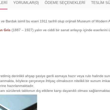
LERI
YORUMLAR
(0)
ÖDEME SEÇENEKLERI
TESLİM S
 Bardak isimli bu eseri 1911 tarihli olup orijinali Museum of Modern A
n Gris
(1887 – 1927) yalın ve ciddi bir sanat anlayışı içinde eserlerini 
retilmiş derinlikli ahşap şasiye gerili asmaya hazır veya rulo halinde su
planmakta, böylece çerçeveye ihtiyaç olmaksızın nitelikli bir sunum imk
rine hazırlanmaktadır.
anı sürülerek tablonun dış etkilere karşı dayanıklı olması sağlanmaktad