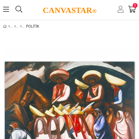
0
CANVASTAR
®
POLITIK