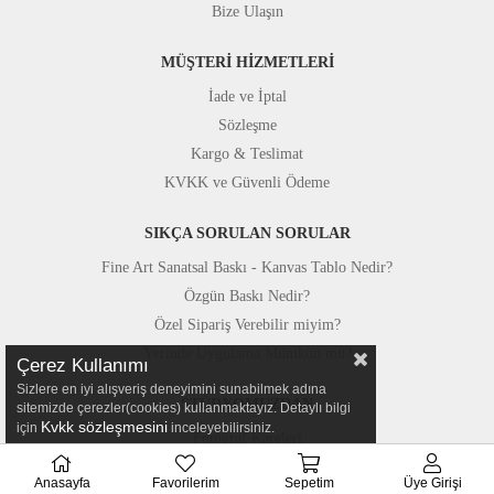
Bize Ulaşın
MÜŞTERİ HİZMETLERİ
İade ve İptal
Sözleşme
Kargo & Teslimat
KVKK ve Güvenli Ödeme
SIKÇA SORULAN SORULAR
Fine Art Sanatsal Baskı - Kanvas Tablo Nedir?
Özgün Baskı Nedir?
Özel Sipariş Verebilir miyim?
Yerinde Uygulama Mümkün mü?
Çerez Kullanımı
Sizlere en iyi alışveriş deneyimini sunabilmek adına
STÜDYOMUZDAN
sitemizde çerezler(cookies) kullanmaktayız. Detaylı bilgi
Kvkk sözleşmesini
için
inceleyebilirsiniz.
Fotoğraf Kareleri
Basında Canvastar
Anasayfa
Favorilerim
Sepetim
Üye Girişi