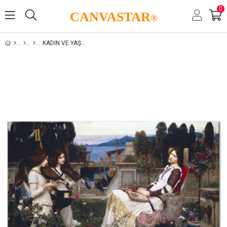
0
CANVASTAR
®
KADIN VE YAŞAM