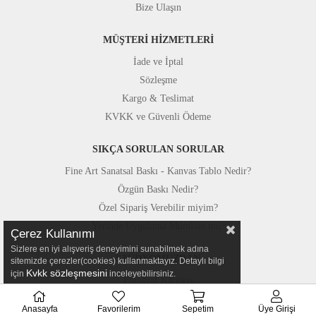
Bize Ulaşın
MÜŞTERİ HİZMETLERİ
İade ve İptal
Sözleşme
Kargo & Teslimat
KVKK ve Güvenli Ödeme
SIKÇA SORULAN SORULAR
Fine Art Sanatsal Baskı - Kanvas Tablo Nedir?
Özgün Baskı Nedir?
Özel Sipariş Verebilir miyim?
Yerinde Uygulama Mümkün mü?
Çerez Kullanımı
Sizlere en iyi alışveriş deneyimini sunabilmek adına
STÜDYOMUZDAN
sitemizde çerezler(cookies) kullanmaktayız. Detaylı bilgi
Kvkk sözleşmesini
için
inceleyebilirsiniz.
Fotoğraf Kareleri
Basında Canvastar
Anasayfa
Favorilerim
Sepetim
Üye Girişi