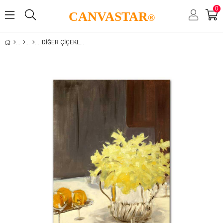
0
CANVASTAR
®
DIĞER ÇIÇEKLER