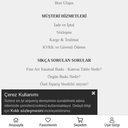
Bize Ulaşın
MÜŞTERİ HİZMETLERİ
İade ve İptal
Sözleşme
Kargo & Teslimat
KVKK ve Güvenli Ödeme
SIKÇA SORULAN SORULAR
Fine Art Sanatsal Baskı - Kanvas Tablo Nedir?
Özgün Baskı Nedir?
Özel Sipariş Verebilir miyim?
Yerinde Uygulama Mümkün mü?
Çerez Kullanımı
Sizlere en iyi alışveriş deneyimini sunabilmek adına
STÜDYOMUZDAN
sitemizde çerezler(cookies) kullanmaktayız. Detaylı bilgi
Kvkk sözleşmesini
için
inceleyebilirsiniz.
Fotoğraf Kareleri
Basında Canvastar
Anasayfa
Favorilerim
Sepetim
Üye Girişi