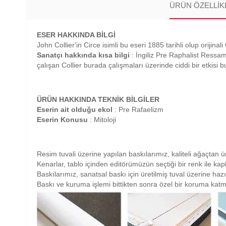
ÜRÜN ÖZELLIK
ESER HAKKINDA BİLGİ
John Collier'in Circe isimli bu eseri 1885 tarihli olup orijin
Sanatçı hakkında kısa bilgi
: İngiliz Pre Raphalist Ressa
çalışan Collier burada çalışmaları üzerinde ciddi bir etkisi 
ÜRÜN HAKKINDA TEKNİK BİLGİLER
Eserin ait olduğu ekol
: Pre Rafaelizm
Eserin Konusu
: Mitoloji
Resim tuvali üzerine yapılan baskılarımız, kaliteli ağaçtan ü
Kenarlar, tablo içinden editörümüzün seçtiği bir renk ile ka
Baskılarımız, sanatsal baskı için üretilmiş tuval üzerine haz
Baskı ve kuruma işlemi bittikten sonra özel bir koruma katm