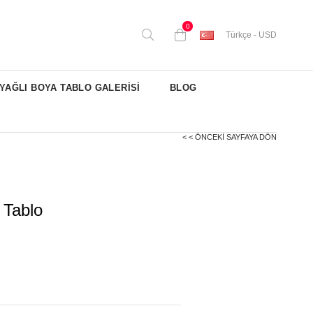
0
Türkçe - USD
YAĞLI BOYA TABLO GALERİSİ
BLOG
< < ÖNCEKI SAYFAYA DÖN
 Tablo