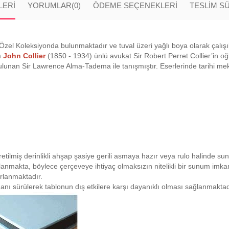
LERI
YORUMLAR
(0)
ÖDEME SEÇENEKLERI
TESLİM S
ali Özel Koleksiyonda bulunmaktadır ve tuval üzeri yağlı boya olarak çalışıl
m
John Collier
(1850 - 1934) ünlü avukat Sir Robert Perret Collier’in o
bulunan Sir Lawrence Alma-Tadema ile tanışmıştır. Eserlerinde tarihi mek
retilmiş derinlikli ahşap şasiye gerili asmaya hazır veya rulo halinde su
planmakta, böylece çerçeveye ihtiyaç olmaksızın nitelikli bir sunum imk
ırlanmaktadır.
anı sürülerek tablonun dış etkilere karşı dayanıklı olması sağlanmaktad