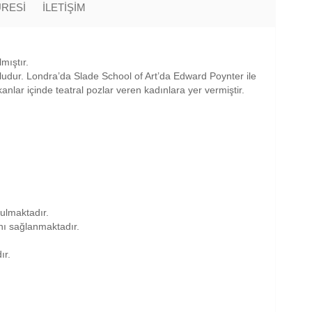
ÜRESİ
İLETİŞİM
mıştır.
ğludur. Londra’da Slade School of Art’da Edward Poynter ile
anlar içinde teatral pozlar veren kadınlara yer vermiştir.
nulmaktadır.
anı sağlanmaktadır.
ır.