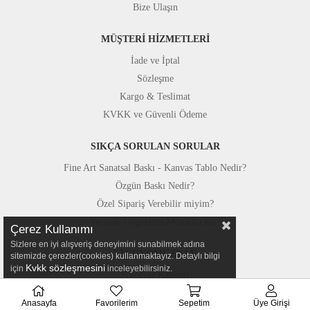
Bize Ulaşın
MÜŞTERİ HİZMETLERİ
İade ve İptal
Sözleşme
Kargo & Teslimat
KVKK ve Güvenli Ödeme
SIKÇA SORULAN SORULAR
Fine Art Sanatsal Baskı - Kanvas Tablo Nedir?
Özgün Baskı Nedir?
Özel Sipariş Verebilir miyim?
Yerinde Uygulama Mümkün mü?
Çerez Kullanımı
Sizlere en iyi alışveriş deneyimini sunabilmek adına
STÜDYOMUZDAN
sitemizde çerezler(cookies) kullanmaktayız. Detaylı bilgi
Kvkk sözleşmesini
için
inceleyebilirsiniz.
Fotoğraf Kareleri
Basında Canvastar
Anasayfa
Favorilerim
Sepetim
Üye Girişi