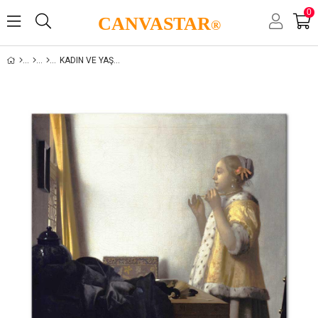
0
CANVASTAR
®
KADIN VE YAŞAM