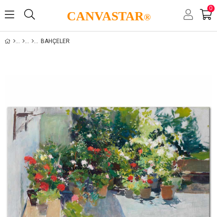
0
CANVASTAR
®
BAHÇELER