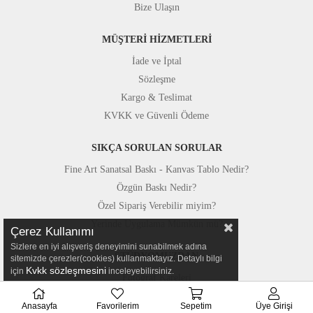
Bize Ulaşın
MÜŞTERİ HİZMETLERİ
İade ve İptal
Sözleşme
Kargo & Teslimat
KVKK ve Güvenli Ödeme
SIKÇA SORULAN SORULAR
Fine Art Sanatsal Baskı - Kanvas Tablo Nedir?
Özgün Baskı Nedir?
Özel Sipariş Verebilir miyim?
Yerinde Uygulama Mümkün mü?
Çerez Kullanımı
Sizlere en iyi alışveriş deneyimini sunabilmek adına
STÜDYOMUZDAN
sitemizde çerezler(cookies) kullanmaktayız. Detaylı bilgi
Kvkk sözleşmesini
için
inceleyebilirsiniz.
Fotoğraf Kareleri
Basında Canvastar
Anasayfa
Favorilerim
Sepetim
Üye Girişi