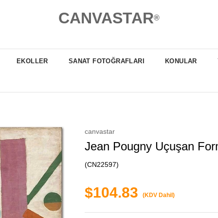
CANVASTAR
®
EKOLLER
SANAT FOTOĞRAFLARI
KONULAR
canvastar
Jean Pougny Uçuşan Form
(CN22597)
$104.83
(KDV Dahil)