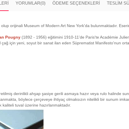
LERI
YORUMLAR
(0)
ÖDEME SEÇENEKLERI
TESLİM S
 olup orijinali Museum of Modern Art New York'da bulunmaktadır. Eserin 
an Pougny
(1892 - 1956) eğitimini 1910-11'de Paris'te Académie Julien'
çağ için yeni, soyut bir sanat ilan eden Süprematist Manifesto'nun ortak
retilmiş derinlikli ahşap şasiye gerili asmaya hazır veya rulo halinde su
planmakta, böylece çerçeveye ihtiyaç olmaksızın nitelikli bir sunum imk
 kaliteli tuval üzerine hazırlanmaktadır.