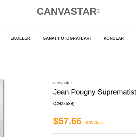
CANVASTAR
®
EKOLLER
SANAT FOTOĞRAFLARI
KONULAR
canvastar
Jean Pougny Süprematist
(CN22599)
$57.66
(KDV Dahil)