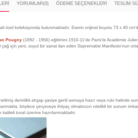
LERI
YORUMLAR
(0)
ÖDEME SEÇENEKLERI
TESLİM S
nali özel koleksiyonda bulunmaktadır. Eserin orijinal boyutu 73 x 40 cm'
an Pougny
(1892 - 1956) eğitimini 1910-11'de Paris'te Académie Julien'
çağ için yeni, soyut bir sanat ilan eden Süprematist Manifesto'nun ortak
retilmiş derinlikli ahşap şasiye gerili asmaya hazır veya rulo halinde su
planmakta, böylece çerçeveye ihtiyaç olmaksızın nitelikli bir sunum imk
 kaliteli tuval üzerine hazırlanmaktadır.