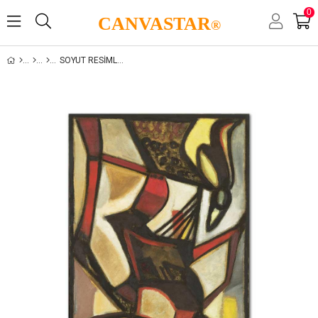
0
CANVASTAR
®
SOYUT RESIMLER