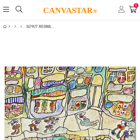
0
CANVASTAR
®
SOYUT RESIMLER