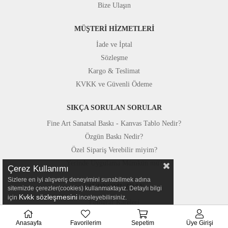
Bize Ulaşın
MÜŞTERİ HİZMETLERİ
İade ve İptal
Sözleşme
Kargo & Teslimat
KVKK ve Güvenli Ödeme
SIKÇA SORULAN SORULAR
Fine Art Sanatsal Baskı - Kanvas Tablo Nedir?
Özgün Baskı Nedir?
Özel Sipariş Verebilir miyim?
Yerinde Uygulama Mümkün mü?
Çerez Kullanımı
Sizlere en iyi alışveriş deneyimini sunabilmek adına
STÜDYOMUZDAN
sitemizde çerezler(cookies) kullanmaktayız. Detaylı bilgi
Kvkk sözleşmesini
için
inceleyebilirsiniz.
Fotoğraf Kareleri
Basında Canvastar
Anasayfa
Favorilerim
Sepetim
Üye Girişi