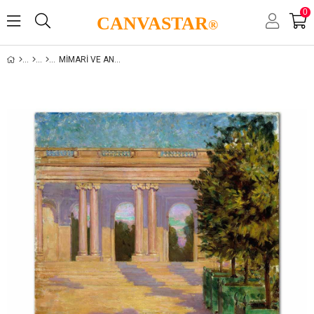
0
CANVASTAR
®
MIMARI VE ANTIK ESERLER