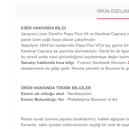
ÜRÜN ÖZELLIK
ESER HAKKINDA BİLGİ
Jacques Louis David'in Papa Pius VII ve Kardinal Caprara isi
panel üzeri yağlı boya olarak çalışılmıştır.
Napolyon 1804'ün sonlarında Papa Pius VII'yi taç giyme töre
Kardinal Caprara da yanında durmaktadır. David bu iki figü
bu stresli anda nasıl göründüğünü kaydetmeye değer bulmuş 
Sanatçı hakkında kısa bilgi
: Fransız Neoklasik Ressam
akademisine de gidip geldi. Resme yöneldi ve Boucher‘le g
ÜRÜN HAKKINDA TEKNİK BİLGİLER
Eserin ait olduğu ekol
: Neoklasisizm
Eserin Bulunduğu Yer
: Philadelphia Museum of Art
Resim tuvali üzerine yapılan baskılarımız, kaliteli ağaçtan ü
Kenarlar, tablo içinden editörümüzün seçtiği bir renk ile ka