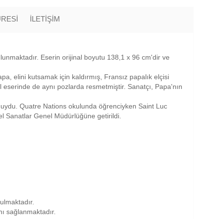
ÜRESİ
İLETİŞİM
ulunmaktadır. Eserin orijinal boyutu 138,1 x 96 cm'dir ve
a, elini kutsamak için kaldırmış, Fransız papalık elçisi
l eserinde de aynı pozlarda resmetmiştir. Sanatçı, Papa'nın
duydu. Quatre Nations okulunda öğrenciyken Saint Luc
 Sanatlar Genel Müdürlüğüne getirildi.
nulmaktadır.
anı sağlanmaktadır.