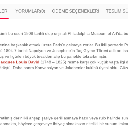
LERI
YORUMLAR
(0)
ÖDEME SEÇENEKLERI
TESLİM S
mli bu eseri 1808 tarihli olup orijinali Philadelphia Museum of Art'da b
nine başkanlık etmek üzere Paris'e gelmeye zorlar. Bu ikili portrede Pap
rü 1804-7 tarihli Napolyon ve Josephine'in Taç Giyme Töreni adlı anıtsa
ve figürleri büyük tuvalden alıp bu panelde tekrarlamıştır.
Jacques Louis David
(1748 – 1825) resme karşı çok küçük yaşta ilgi 
örüştü. Daha sonra Konvansiyon ve Jakobenler kulübü üyesi oldu. Güzel
retilmiş derinlikli ahşap şasiye gerili asmaya hazır veya rulo halinde su
planmakta, böylece çerçeveye ihtiyaç olmaksızın nitelikli bir sunum imk