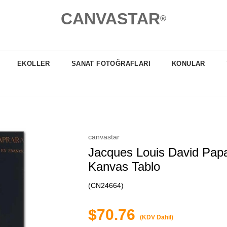
CANVASTAR
®
EKOLLER
SANAT FOTOĞRAFLARI
KONULAR
canvastar
Jacques Louis David Papa
Kanvas Tablo
(CN24664)
$70.76
(KDV Dahil)