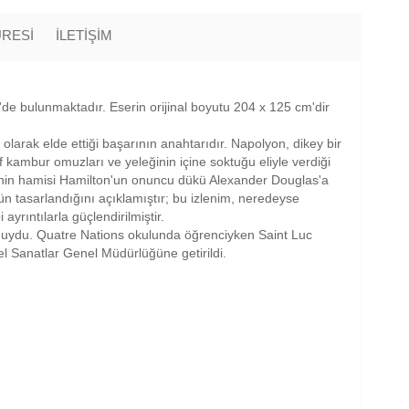
ÜRESİ
İLETİŞİM
'de bulunmaktadır. Eserin orijinal boyutu 204 x 125 cm'dir
arak elde ettiği başarının anahtarıdır. Napolyon, dikey bir
if kambur omuzları ve yeleğinin içine soktuğu eliyle verdiği
rtrenin hamisi Hamilton'un onuncu dükü Alexander Douglas'a
n tasarlandığını açıklamıştır; bu izlenim, neredeyse
rıntılarla güçlendirilmiştir.
duydu. Quatre Nations okulunda öğrenciyken Saint Luc
 Sanatlar Genel Müdürlüğüne getirildi.