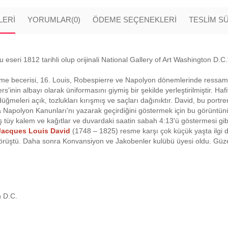
LERI
YORUMLAR
(0)
ÖDEME SEÇENEKLERI
TESLİM S
seri 1812 tarihli olup orijinali National Gallery of Art Washington D.C.
rme becerisi, 16. Louis, Robespierre ve Napolyon dönemlerinde ressam ol
'inin albayı olarak üniformasını giymiş bir şekilde yerleştirilmiştir. Haf
düğmeleri açık, tozlukları kırışmış ve saçları dağınıktır. David, bu po
Napolyon Kanunları'nı yazarak geçirdiğini göstermek için bu görüntünü
üy kalem ve kağıtlar ve duvardaki saatin sabah 4:13'ü göstermesi gibi ay
Jacques Louis David
(1748 – 1825) resme karşı çok küçük yaşta ilgi 
örüştü. Daha sonra Konvansiyon ve Jakobenler kulübü üyesi oldu. Güzel
n D.C.