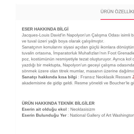
ÜRÜN ÖZELLIK
ESER HAKKINDA BİLGİ
Jacques-Louis David'in Napolyon'un Çalışma Odası isimli bu e
ve tuval üzeri yağlı boya olarak çalışılmıştır.
Sanatçının konularını siyasi açıdan güçlü ikonlara dönüştü
tuvalin ortasına, İmparatorluk Muhafızları'nın Foot Grenadiers
poz, kostümünün resmiyetiyle tezat oluşturuyor. Ayrıca kol 
yazdığı bir mektupta, Napolyon'un geceyi çalışma odasında 
sönmek üzere olan titrek mumlar, masanın üzerine dağılmış t
Sanatçı hakkında kısa bilgi
: Fransız Neoklasik Ressam
akademisine de gidip geldi. Resme yöneldi ve Boucher‘le g
ÜRÜN HAKKINDA TEKNİK BİLGİLER
Eserin ait olduğu ekol
: Neoklasisizm
Eserin Bulunduğu Yer
: National Gallery of Art Washingto