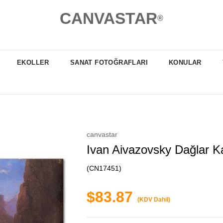
CANVASTAR
®
EKOLLER
SANAT FOTOĞRAFLARI
KONULAR
canvastar
Ivan Aivazovsky Dağlar K
(CN17451)
$83.87
(KDV Dahil)