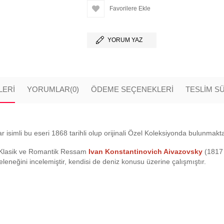
Favorilere Ekle
YORUM YAZ
LERI
YORUMLAR
(0)
ÖDEME SEÇENEKLERI
TESLİM S
mli bu eseri 1868 tarihli olup orijinali Özel Koleksiyonda bulunmaktadı
 Klasik ve Romantik Ressam
Ivan Konstantinovich Aivazovsky
(1817 
eleneğini incelemiştir, kendisi de deniz konusu üzerine çalışmıştır.