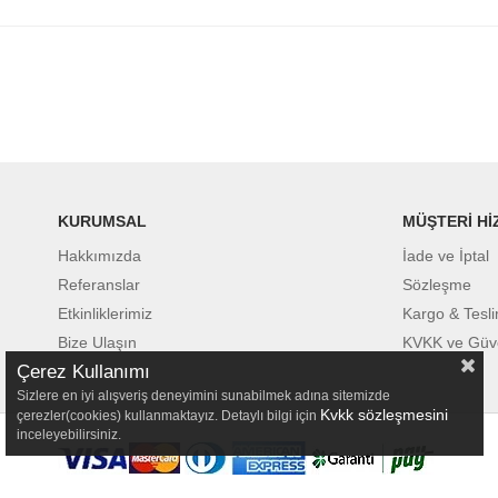
KURUMSAL
MÜŞTERİ Hİ
Hakkımızda
İade ve İptal
Referanslar
Sözleşme
Etkinliklerimiz
Kargo & Tesl
Bize Ulaşın
KVKK ve Güv
Çerez Kullanımı
Sizlere en iyi alışveriş deneyimini sunabilmek adına sitemizde
Kvkk sözleşmesini
çerezler(cookies) kullanmaktayız. Detaylı bilgi için
inceleyebilirsiniz.