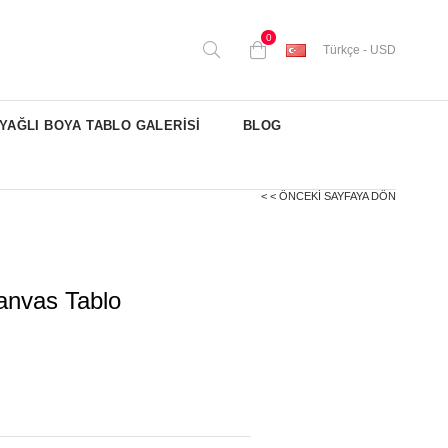
0
Türkçe - USD
YAĞLI BOYA TABLO GALERİSİ
BLOG
< < ÖNCEKI SAYFAYA DÖN
anvas Tablo