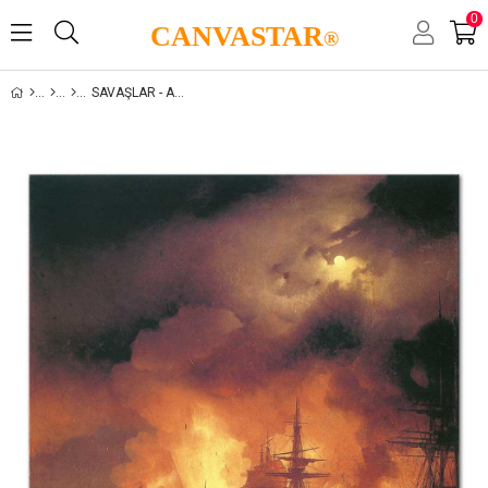
0
CANVASTAR
®
SAVAŞLAR - ASKERI