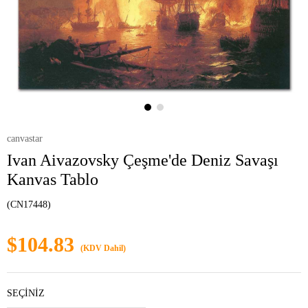
canvastar
Ivan Aivazovsky Çeşme'de Deniz Savaşı
Kanvas Tablo
(CN17448)
$104.83
(KDV Dahil)
SEÇİNİZ