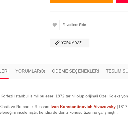
Favorilere Ekle
YORUM YAZ
LERI
YORUMLAR
(0)
ÖDEME SEÇENEKLERI
TESLİM S
ezi İstanbul isimli bu eseri 1872 tarihli olup orijinali Özel Koleksiyo
 Klasik ve Romantik Ressam
Ivan Konstantinovich Aivazovsky
(1817 
eleneğini incelemiştir, kendisi de deniz konusu üzerine çalışmıştır.