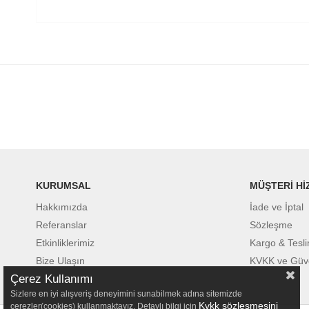
KURUMSAL
MÜŞTERİ Hİ
Hakkımızda
İade ve İptal
Referanslar
Sözleşme
Etkinliklerimiz
Kargo & Tesl
Bize Ulaşın
KVKK ve Güv
Çerez Kullanımı
Sizlere en iyi alışveriş deneyimini sunabilmek adına sitemizde
Kvkk sözleşmesini
çerezler(cookies) kullanmaktayız. Detaylı bilgi için