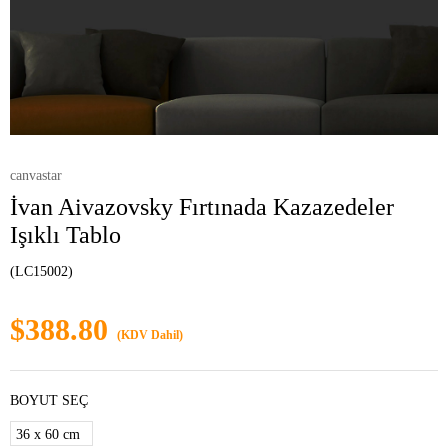
canvastar
İvan Aivazovsky Fırtınada Kazazedeler
Işıklı Tablo
(LC15002)
$388.80
(KDV Dahil)
BOYUT SEÇ
36 x 60 cm