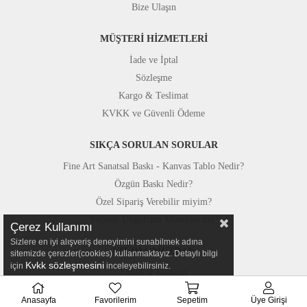
Bize Ulaşın
MÜŞTERİ HİZMETLERİ
İade ve İptal
Sözleşme
Kargo & Teslimat
KVKK ve Güvenli Ödeme
SIKÇA SORULAN SORULAR
Fine Art Sanatsal Baskı - Kanvas Tablo Nedir?
Özgün Baskı Nedir?
Özel Sipariş Verebilir miyim?
Yerinde Uygulama Mümkün mü?
Çerez Kullanımı
Sizlere en iyi alışveriş deneyimini sunabilmek adına
STÜDYOMUZDAN
sitemizde çerezler(cookies) kullanmaktayız. Detaylı bilgi
Kvkk sözleşmesini
için
inceleyebilirsiniz.
Fotoğraf Kareleri
Basında Canvastar
Anasayfa
Favorilerim
Sepetim
Üye Girişi