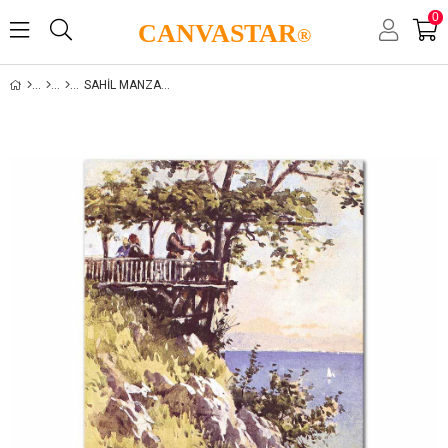
0
CANVASTAR
®
SAHIL MANZARALARI