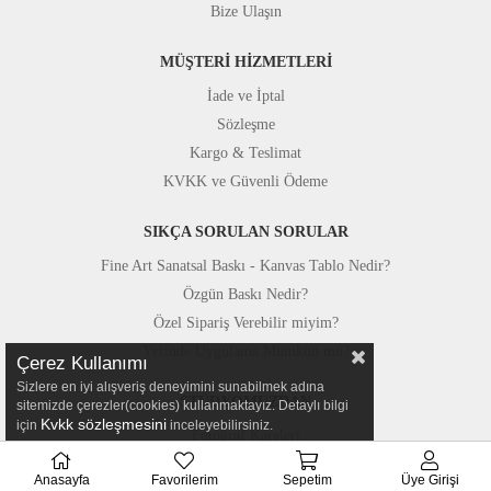
Bize Ulaşın
MÜŞTERİ HİZMETLERİ
İade ve İptal
Sözleşme
Kargo & Teslimat
KVKK ve Güvenli Ödeme
SIKÇA SORULAN SORULAR
Fine Art Sanatsal Baskı - Kanvas Tablo Nedir?
Özgün Baskı Nedir?
Özel Sipariş Verebilir miyim?
Yerinde Uygulama Mümkün mü?
Çerez Kullanımı
Sizlere en iyi alışveriş deneyimini sunabilmek adına
STÜDYOMUZDAN
sitemizde çerezler(cookies) kullanmaktayız. Detaylı bilgi
Kvkk sözleşmesini
için
inceleyebilirsiniz.
Fotoğraf Kareleri
Basında Canvastar
Anasayfa
Favorilerim
Sepetim
Üye Girişi