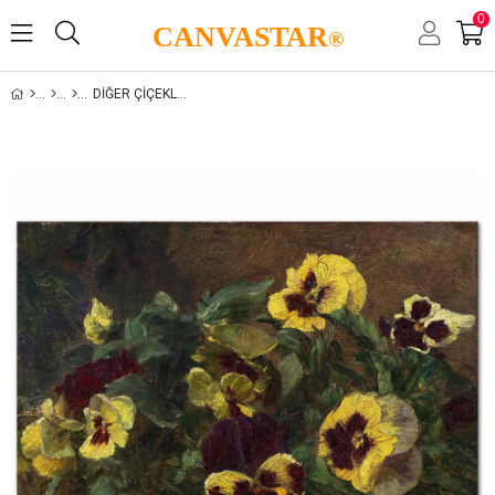
0
CANVASTAR
®
DIĞER ÇIÇEKLER