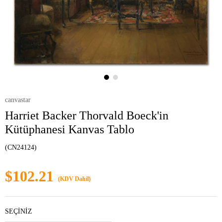
canvastar
Harriet Backer Thorvald Boeck'in
Kütüphanesi Kanvas Tablo
(CN24124)
$102.21
(KDV Dahil)
SEÇİNİZ