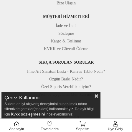
Bize Ulaşın
MÜŞTERİ HİZMETLERİ
İade ve İptal
Sözleşme
Kargo & Teslimat
KVKK ve Güvenli Ödeme
SIKÇA SORULAN SORULAR
Fine Art Sanatsal Baskı - Kanvas Tablo Nedir?
Özgün Baskı Nedir?
Özel Sipariş Verebilir miyim?
Yerinde Uygulama Mümkün mü?
Çerez Kullanımı
Sizlere en iyi alışveriş deneyimini sunabilmek adına
STÜDYOMUZDAN
sitemizde çerezler(cookies) kullanmaktayız. Detaylı bilgi
Kvkk sözleşmesini
için
inceleyebilirsiniz.
Fotoğraf Kareleri
Basında Canvastar
Anasayfa
Favorilerim
Sepetim
Üye Girişi