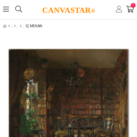
0
CANVASTAR
®
İÇ MEKAN