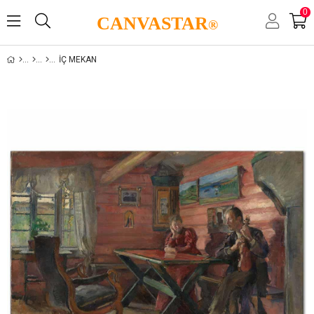
0
CANVASTAR
®
İÇ MEKAN