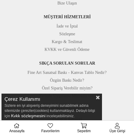
Bize Ulaşın
MÜŞTERİ HİZMETLERİ
İade ve İptal
Sözleşme
Kargo & Teslimat
KVKK ve Güvenli Ödeme
SIKÇA SORULAN SORULAR
Fine Art Sanatsal Baskı - Kanvas Tablo Nedir?
Özgün Baskı Nedir?
Özel Sipariş Verebilir miyim?
Yerinde Uygulama Mümkün mü?
Çerez Kullanımı
Sizlere en iyi alışveriş deneyimini sunabilmek adına
STÜDYOMUZDAN
sitemizde çerezler(cookies) kullanmaktayız. Detaylı bilgi
Kvkk sözleşmesini
için
inceleyebilirsiniz.
Fotoğraf Kareleri
Basında Canvastar
Anasayfa
Favorilerim
Sepetim
Üye Girişi