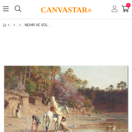
0
CANVASTAR
®
NEHIR VE GÖL MANZARALARI