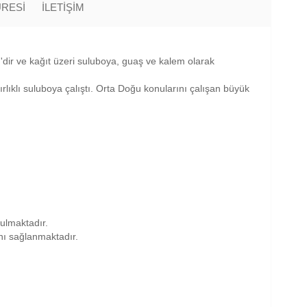
ÜRESİ
İLETİŞİM
cm'dir ve kağıt üzeri suluboya, guaş ve kalem olarak
rlıklı suluboya çalıştı. Orta Doğu konularını çalışan büyük
nulmaktadır.
anı sağlanmaktadır.