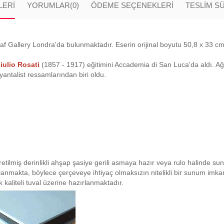
LERI
YORUMLAR
(0)
ÖDEME SEÇENEKLERI
TESLİM S
Mathaf Gallery Londra'da bulunmaktadır. Eserin orijinal boyutu 50,8 x 33 
iulio Rosati
(1857 - 1917) eğitimini Accademia di San Luca'da aldı. Ağı
antalist ressamlarından biri oldu.
retilmiş derinlikli ahşap şasiye gerili asmaya hazır veya rulo halinde su
planmakta, böylece çerçeveye ihtiyaç olmaksızın nitelikli bir sunum imk
 kaliteli tuval üzerine hazırlanmaktadır.