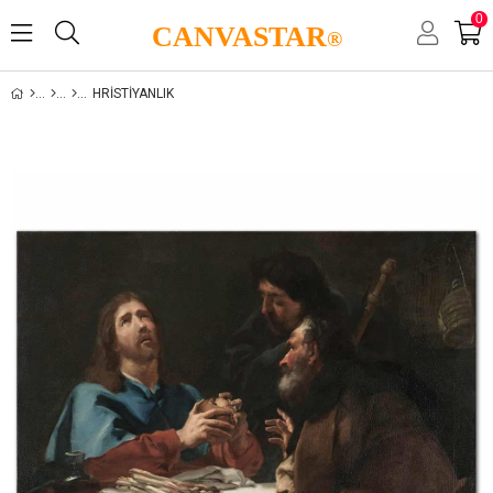
0
CANVASTAR
®
HRISTIYANLIK