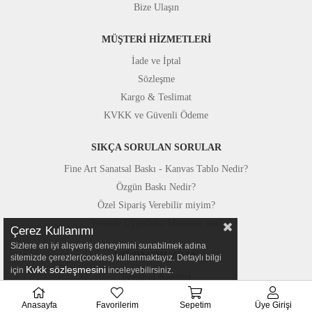
Bize Ulaşın
MÜŞTERİ HİZMETLERİ
İade ve İptal
Sözleşme
Kargo & Teslimat
KVKK ve Güvenli Ödeme
SIKÇA SORULAN SORULAR
Fine Art Sanatsal Baskı - Kanvas Tablo Nedir?
Özgün Baskı Nedir?
Özel Sipariş Verebilir miyim?
Yerinde Uygulama Mümkün mü?
Çerez Kullanımı
Sizlere en iyi alışveriş deneyimini sunabilmek adına
STÜDYOMUZDAN
sitemizde çerezler(cookies) kullanmaktayız. Detaylı bilgi
Kvkk sözleşmesini
için
inceleyebilirsiniz.
Fotoğraf Kareleri
Basında Canvastar
Anasayfa
Favorilerim
Sepetim
Üye Girişi