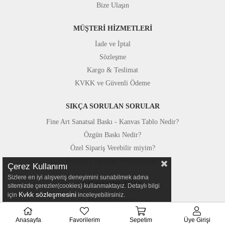
Bize Ulaşın
MÜŞTERİ HİZMETLERİ
İade ve İptal
Sözleşme
Kargo & Teslimat
KVKK ve Güvenli Ödeme
SIKÇA SORULAN SORULAR
Fine Art Sanatsal Baskı - Kanvas Tablo Nedir?
Özgün Baskı Nedir?
Özel Sipariş Verebilir miyim?
Yerinde Uygulama Mümkün mü?
Çerez Kullanımı
Sizlere en iyi alışveriş deneyimini sunabilmek adına
STÜDYOMUZDAN
sitemizde çerezler(cookies) kullanmaktayız. Detaylı bilgi
Kvkk sözleşmesini
için
inceleyebilirsiniz.
Fotoğraf Kareleri
Basında Canvastar
Anasayfa
Favorilerim
Sepetim
Üye Girişi