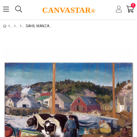
0
CANVASTAR
®
SAHIL MANZARALARI